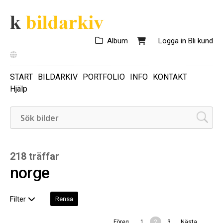
Album
Logga in
Bli kund
START
BILDARKIV
PORTFOLIO
INFO
KONTAKT
Hjälp
218 träffar
norge
Filter
Rensa
Föreg.
1
2
3
Nästa