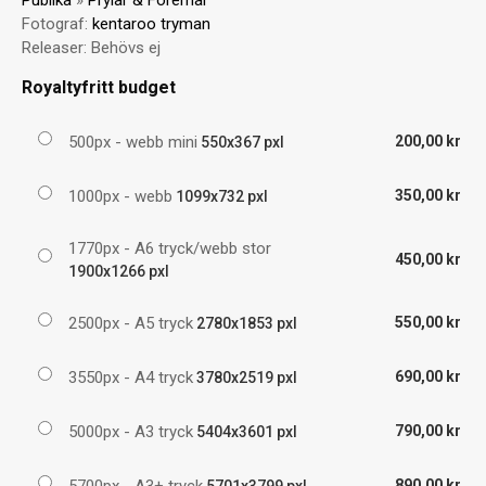
Publika
»
Prylar & Föremål
Fotograf:
kentaroo tryman
Releaser:
Behövs ej
Royaltyfritt budget
500px - webb mini
200,00 kr
550x367 pxl
1000px - webb
350,00 kr
1099x732 pxl
1770px - A6 tryck/webb stor
450,00 kr
1900x1266 pxl
2500px - A5 tryck
550,00 kr
2780x1853 pxl
3550px - A4 tryck
690,00 kr
3780x2519 pxl
5000px - A3 tryck
790,00 kr
5404x3601 pxl
5700px - A3+ tryck
890,00 kr
5701x3799 pxl