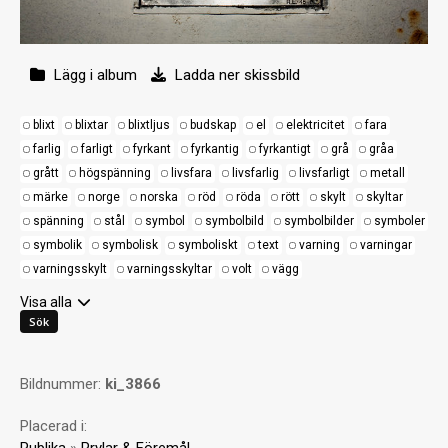
Lägg i album
Ladda ner skissbild
blixt
blixtar
blixtljus
budskap
el
elektricitet
fara
farlig
farligt
fyrkant
fyrkantig
fyrkantigt
grå
gråa
grått
högspänning
livsfara
livsfarlig
livsfarligt
metall
märke
norge
norska
röd
röda
rött
skylt
skyltar
spänning
stål
symbol
symbolbild
symbolbilder
symboler
symbolik
symbolisk
symboliskt
text
varning
varningar
varningsskylt
varningsskyltar
volt
vägg
Visa alla
Bildnummer:
ki_3866
Placerad i: