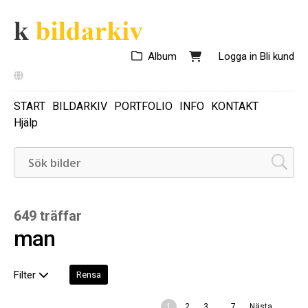
Album
Logga in
Bli kund
START
BILDARKIV
PORTFOLIO
INFO
KONTAKT
Hjälp
649 träffar
man
Filter
Rensa
...
1
2
3
7
Nästa