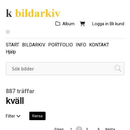
Album
Logga in
Bli kund
START
BILDARKIV
PORTFOLIO
INFO
KONTAKT
Hjälp
887 träffar
kväll
Filter
Rensa
...
Föreg.
1
2
3
9
Nästa