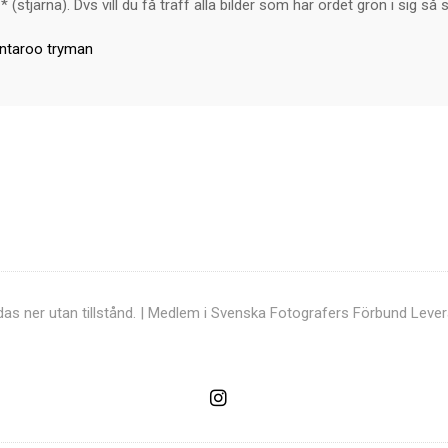
* (stjärna). Dvs vill du få träff alla bilder som har ordet grön i sig 
entaroo tryman
ddas ner utan tillstånd. | Medlem i Svenska Fotografers Förbund
Lever