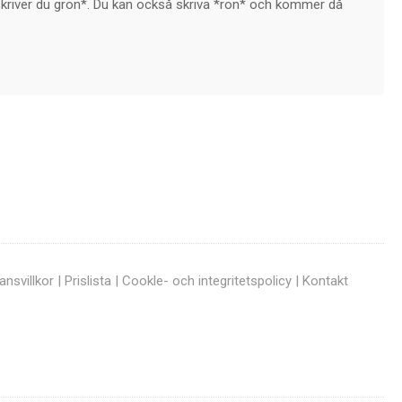
så skriver du grön*. Du kan också skriva *rön* och kommer då
ansvillkor
|
Prislista
|
Cookle- och integritetspolicy
|
Kontakt