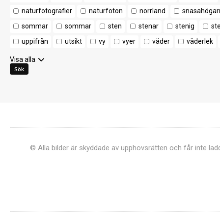
naturfotografier
naturfoton
norrland
snasahögar
sommar
sommar
sten
stenar
stenig
st
uppifrån
utsikt
vy
vyer
väder
väderlek
Visa alla
© Alla bilder är skyddade av upphovsrätten och får inte la