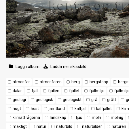
Lägg i album
Ladda ner skissbild
atmosfär
atmosfären
berg
bergstopp
bergs
dalar
fjäll
fjällen
fjället
fjällmiljö
fjällmilj
geologi
geologisk
geologiskt
grå
grått
g
högt
höst
jämtland
kalfjäll
kalfjället
klim
klimatfrågorna
landskap
ljus
moln
molnig
mäktigt
natur
naturbild
naturbilder
naturen