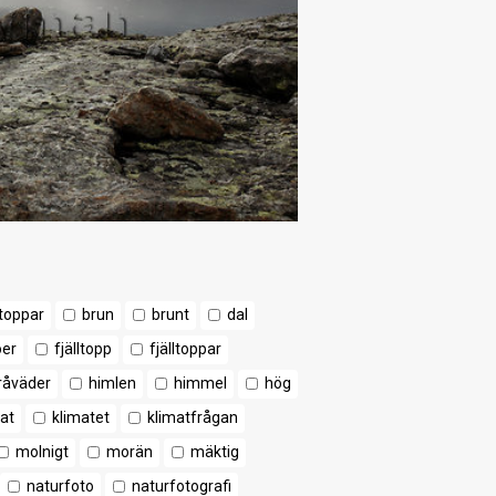
toppar
brun
brunt
dal
öer
fjälltopp
fjälltoppar
råväder
himlen
himmel
hög
at
klimatet
klimatfrågan
molnigt
morän
mäktig
naturfoto
naturfotografi