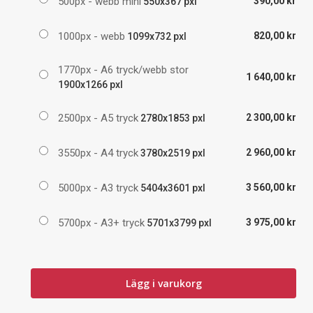
500px - webb mini
390,00 kr
550x367 pxl
1000px - webb
820,00 kr
1099x732 pxl
1770px - A6 tryck/webb stor
1 640,00 kr
1900x1266 pxl
2500px - A5 tryck
2 300,00 kr
2780x1853 pxl
3550px - A4 tryck
2 960,00 kr
3780x2519 pxl
5000px - A3 tryck
3 560,00 kr
5404x3601 pxl
5700px - A3+ tryck
3 975,00 kr
5701x3799 pxl
Lägg i varukorg