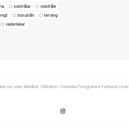
na
solstrålar
solstråle
enigt
storulvån
terräng
väderlekar
ddas ner utan tillstånd. | Medlem i Svenska Fotografers Förbund
Lever