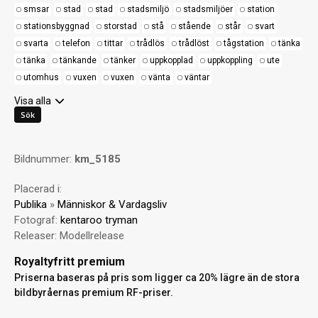
smsar
stad
stad
stadsmiljö
stadsmiljöer
station
stationsbyggnad
storstad
stå
stående
står
svart
svarta
telefon
tittar
trådlös
trådlöst
tågstation
tänka
tänka
tänkande
tänker
uppkopplad
uppkoppling
ute
utomhus
vuxen
vuxen
vänta
väntar
Visa alla
Bildnummer:
km_5185
Placerad i:
Publika
»
Människor & Vardagsliv
Fotograf:
kentaroo tryman
Releaser:
Modellrelease
Royaltyfritt premium
Priserna baseras på pris som ligger ca 20% lägre än de stora
bildbyråernas premium RF-priser.