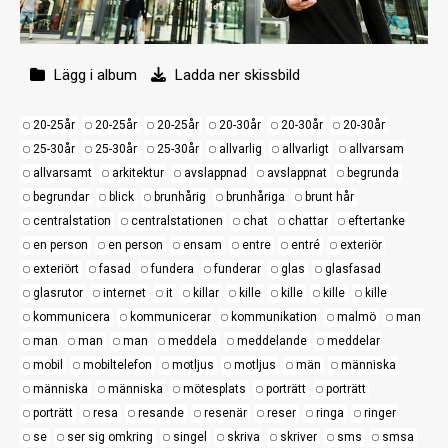
Lägg i album
Ladda ner skissbild
20-25år
20-25år
20-25år
20-30år
20-30år
20-30år
25-30år
25-30år
25-30år
allvarlig
allvarligt
allvarsam
allvarsamt
arkitektur
avslappnad
avslappnat
begrunda
begrundar
blick
brunhårig
brunhåriga
brunt hår
centralstation
centralstationen
chat
chattar
eftertanke
en person
en person
ensam
entre
entré
exteriör
exteriört
fasad
fundera
funderar
glas
glasfasad
glasrutor
internet
it
killar
kille
kille
kille
kille
kommunicera
kommunicerar
kommunikation
malmö
man
man
man
man
meddela
meddelande
meddelar
mobil
mobiltelefon
motljus
motljus
män
människa
människa
människa
mötesplats
porträtt
porträtt
porträtt
resa
resande
resenär
reser
ringa
ringer
se
ser sig omkring
singel
skriva
skriver
sms
smsa