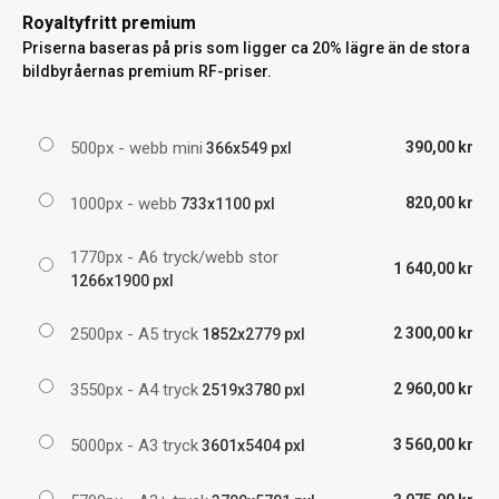
Royaltyfritt premium
Priserna baseras på pris som ligger ca 20% lägre än de stora
bildbyråernas premium RF-priser.
500px - webb mini
390,00 kr
366x549 pxl
1000px - webb
820,00 kr
733x1100 pxl
1770px - A6 tryck/webb stor
1 640,00 kr
1266x1900 pxl
2500px - A5 tryck
2 300,00 kr
1852x2779 pxl
3550px - A4 tryck
2 960,00 kr
2519x3780 pxl
5000px - A3 tryck
3 560,00 kr
3601x5404 pxl