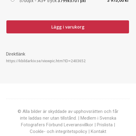
5700px - A3+ tryck
3 975,00 kr
3799x5701 pxl
Lägg i varukorg
Direktlänk
© Alla bilder är skyddade av upphovsrätten och får
inte laddas ner utan tillstånd. | Medlem i Svenska
Fotografers Förbund
Leveransvillkor
|
Prislista
|
Cookle- och integritetspolicy
|
Kontakt