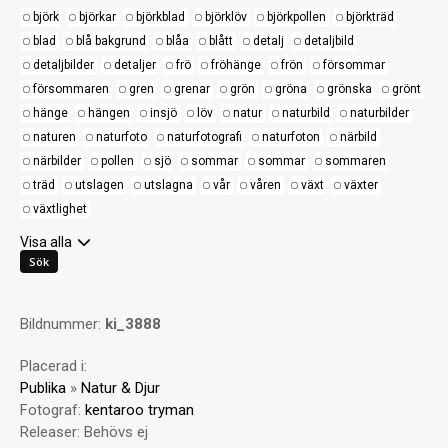
björk
björkar
björkblad
björklöv
björkpollen
björkträd
blad
blå bakgrund
blåa
blått
detalj
detaljbild
detaljbilder
detaljer
frö
fröhänge
frön
försommar
försommaren
gren
grenar
grön
gröna
grönska
grönt
hänge
hängen
insjö
löv
natur
naturbild
naturbilder
naturen
naturfoto
naturfotografi
naturfoton
närbild
närbilder
pollen
sjö
sommar
sommar
sommaren
träd
utslagen
utslagna
vår
våren
växt
växter
växtlighet
Visa alla
Bildnummer:
ki_3888
Placerad i:
Publika
»
Natur & Djur
Fotograf:
kentaroo tryman
Releaser:
Behövs ej