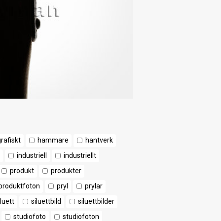
rafiskt
hammare
hantverk
industriell
industriellt
produkt
produkter
produktfoton
pryl
prylar
iluett
siluettbild
siluettbilder
studiofoto
studiofoton