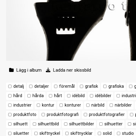
Lägg i album
Ladda ner skissbild
detalj
detaljer
föremål
grafisk
grafiska
g
hård
hårda
hårt
idébild
idébilder
industri
industrier
kontur
konturer
närbild
närbilder
produktfoto
produktfotografi
produktfotografier
silhuett
silhuettbild
silhuettbilder
silhuetter
s
siluetter
skiftnyckel
skiftnycklar
solid
studio