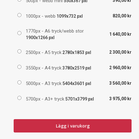
500px - webb mini
390,00 kr
550x367 pxl
1000px - webb
820,00 kr
1099x732 pxl
1770px - A6 tryck/webb stor
1 640,00 kr
1900x1266 pxl
2500px - A5 tryck
2 300,00 kr
2780x1853 pxl
3550px - A4 tryck
2 960,00 kr
3780x2519 pxl
5000px - A3 tryck
3 560,00 kr
5404x3601 pxl
5700px - A3+ tryck
3 975,00 kr
5701x3799 pxl
Lägg i varukorg