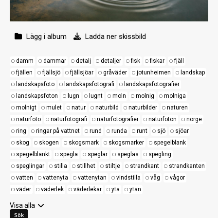
Lägg i album
Ladda ner skissbild
damm
dammar
detalj
detaljer
fisk
fiskar
fjäll
fjällen
fjällsjö
fjällsjöar
gråväder
jotunheimen
landskap
landskapsfoto
landskapsfotografi
landskapsfotografier
landskapsfoton
lugn
lugnt
moln
molnig
molniga
molnigt
mulet
natur
naturbild
naturbilder
naturen
naturfoto
naturfotografi
naturfotografier
naturfoton
norge
ring
ringar på vattnet
rund
runda
runt
sjö
sjöar
skog
skogen
skogsmark
skogsmarker
spegelblank
spegelblankt
spegla
speglar
speglas
spegling
speglingar
stilla
stillhet
stiltje
strandkant
strandkanten
vatten
vattenyta
vattenytan
vindstilla
våg
vågor
väder
väderlek
väderlekar
yta
ytan
Visa alla