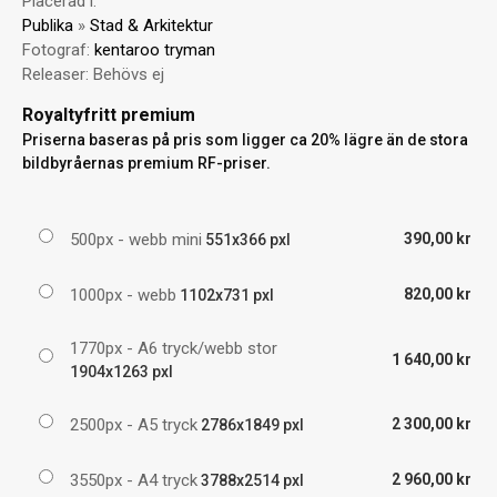
Placerad i:
Publika
»
Stad & Arkitektur
Fotograf:
kentaroo tryman
Releaser:
Behövs ej
Royaltyfritt premium
Priserna baseras på pris som ligger ca 20% lägre än de stora
bildbyråernas premium RF-priser.
500px - webb mini
390,00 kr
551x366 pxl
1000px - webb
820,00 kr
1102x731 pxl
1770px - A6 tryck/webb stor
1 640,00 kr
1904x1263 pxl
2500px - A5 tryck
2 300,00 kr
2786x1849 pxl
3550px - A4 tryck
2 960,00 kr
3788x2514 pxl