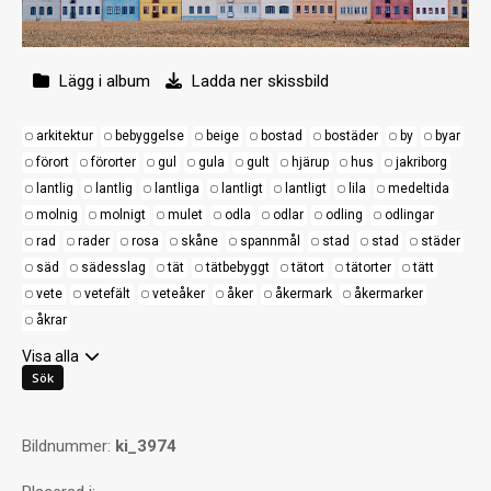
Lägg i album
Ladda ner skissbild
arkitektur
bebyggelse
beige
bostad
bostäder
by
byar
förort
förorter
gul
gula
gult
hjärup
hus
jakriborg
lantlig
lantlig
lantliga
lantligt
lantligt
lila
medeltida
molnig
molnigt
mulet
odla
odlar
odling
odlingar
rad
rader
rosa
skåne
spannmål
stad
stad
städer
säd
sädesslag
tät
tätbebyggt
tätort
tätorter
tätt
vete
vetefält
veteåker
åker
åkermark
åkermarker
åkrar
Visa alla
Bildnummer:
ki_3974