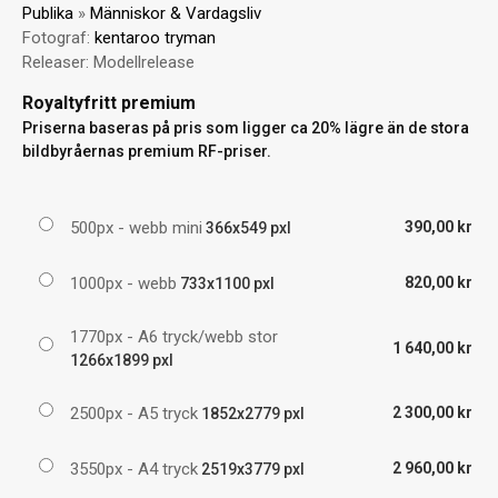
Publika
»
Människor & Vardagsliv
Fotograf:
kentaroo tryman
Releaser:
Modellrelease
Royaltyfritt premium
Priserna baseras på pris som ligger ca 20% lägre än de stora
bildbyråernas premium RF-priser.
500px - webb mini
390,00 kr
366x549 pxl
1000px - webb
820,00 kr
733x1100 pxl
1770px - A6 tryck/webb stor
1 640,00 kr
1266x1899 pxl
2500px - A5 tryck
2 300,00 kr
1852x2779 pxl
3550px - A4 tryck
2 960,00 kr
2519x3779 pxl