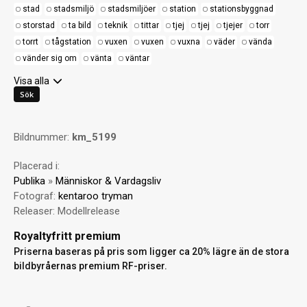
stad
stadsmiljö
stadsmiljöer
station
stationsbyggnad
storstad
ta bild
teknik
tittar
tjej
tjej
tjejer
torr
torrt
tågstation
vuxen
vuxen
vuxna
väder
vända
vänder sig om
vänta
väntar
Visa alla
Bildnummer:
km_5199
Placerad i:
Publika
»
Människor & Vardagsliv
Fotograf:
kentaroo tryman
Releaser:
Modellrelease
Royaltyfritt premium
Priserna baseras på pris som ligger ca 20% lägre än de stora
bildbyråernas premium RF-priser.