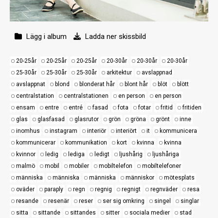
Lägg i album
Ladda ner skissbild
20-25år
20-25år
20-25år
20-30år
20-30år
20-30år
25-30år
25-30år
25-30år
arkitektur
avslappnad
avslappnat
blond
blonderat hår
blont hår
blöt
blött
centralstation
centralstationen
en person
en person
ensam
entre
entré
fasad
fota
fotar
fritid
fritiden
glas
glasfasad
glasrutor
grön
gröna
grönt
inne
inomhus
instagram
interiör
interiört
it
kommunicera
kommunicerar
kommunikation
kort
kvinna
kvinna
kvinnor
ledig
lediga
ledigt
ljushårig
ljushåriga
malmö
mobil
mobiler
mobiltelefon
mobiltelefoner
människa
människa
människa
människor
mötesplats
oväder
paraply
regn
regnig
regnigt
regnväder
resa
resande
resenär
reser
ser sig omkring
singel
singlar
sitta
sittande
sittandes
sitter
sociala medier
stad