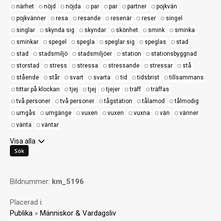
närhet
nöjd
nöjda
par
par
partner
pojkvän
pojkvänner
resa
resande
resenär
reser
singel
singlar
skynda sig
skyndar
skönhet
smink
sminka
sminkar
spegel
spegla
speglar sig
speglas
stad
stad
stadsmiljö
stadsmiljöer
station
stationsbyggnad
storstad
stress
stressa
stressande
stressar
stå
stående
står
svart
svarta
tid
tidsbrist
tillsammans
tittar på klockan
tjej
tjej
tjejer
träff
träffas
två personer
två personer
tågstation
tålamod
tålmodig
umgås
umgänge
vuxen
vuxen
vuxna
vän
vänner
vänta
väntar
Visa alla
Bildnummer:
km_5196
Placerad i:
Publika
»
Människor & Vardagsliv