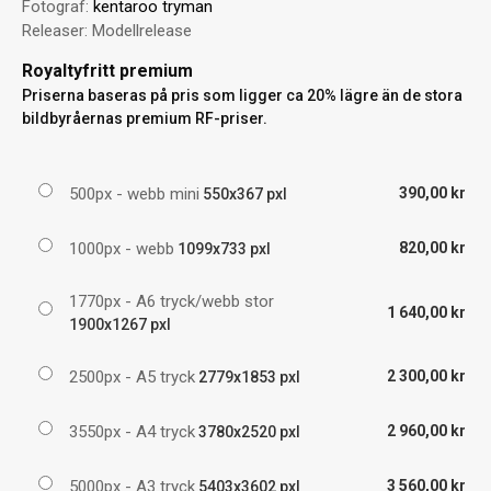
Fotograf:
kentaroo tryman
Releaser:
Modellrelease
Royaltyfritt premium
Priserna baseras på pris som ligger ca 20% lägre än de stora
bildbyråernas premium RF-priser.
500px - webb mini
390,00 kr
550x367 pxl
1000px - webb
820,00 kr
1099x733 pxl
1770px - A6 tryck/webb stor
1 640,00 kr
1900x1267 pxl
2500px - A5 tryck
2 300,00 kr
2779x1853 pxl
3550px - A4 tryck
2 960,00 kr
3780x2520 pxl
5000px - A3 tryck
3 560,00 kr
5403x3602 pxl