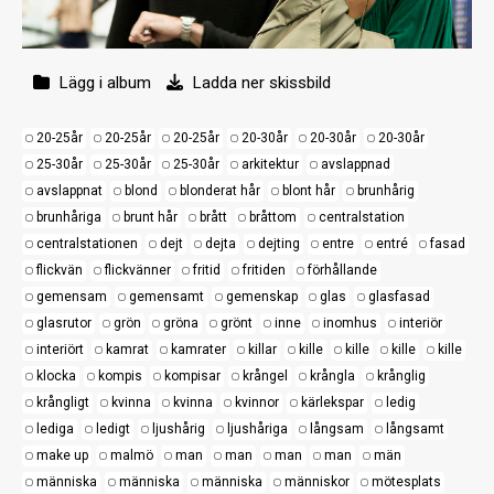
Lägg i album
Ladda ner skissbild
20-25år
20-25år
20-25år
20-30år
20-30år
20-30år
25-30år
25-30år
25-30år
arkitektur
avslappnad
avslappnat
blond
blonderat hår
blont hår
brunhårig
brunhåriga
brunt hår
brått
bråttom
centralstation
centralstationen
dejt
dejta
dejting
entre
entré
fasad
flickvän
flickvänner
fritid
fritiden
förhållande
gemensam
gemensamt
gemenskap
glas
glasfasad
glasrutor
grön
gröna
grönt
inne
inomhus
interiör
interiört
kamrat
kamrater
killar
kille
kille
kille
kille
klocka
kompis
kompisar
krångel
krångla
krånglig
krångligt
kvinna
kvinna
kvinnor
kärlekspar
ledig
lediga
ledigt
ljushårig
ljushåriga
långsam
långsamt
make up
malmö
man
man
man
man
män
människa
människa
människa
människor
mötesplats