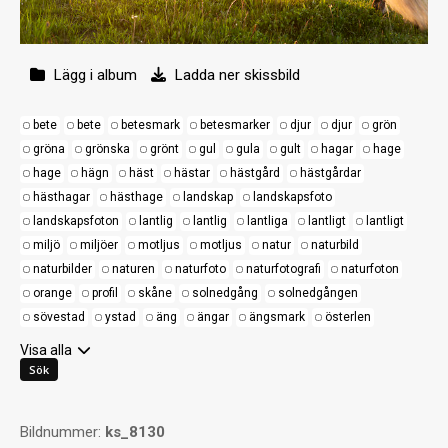
Lägg i album
Ladda ner skissbild
bete
bete
betesmark
betesmarker
djur
djur
grön
gröna
grönska
grönt
gul
gula
gult
hagar
hage
hage
hägn
häst
hästar
hästgård
hästgårdar
hästhagar
hästhage
landskap
landskapsfoto
landskapsfoton
lantlig
lantlig
lantliga
lantligt
lantligt
miljö
miljöer
motljus
motljus
natur
naturbild
naturbilder
naturen
naturfoto
naturfotografi
naturfoton
orange
profil
skåne
solnedgång
solnedgången
sövestad
ystad
äng
ängar
ängsmark
österlen
Visa alla
Bildnummer:
ks_8130