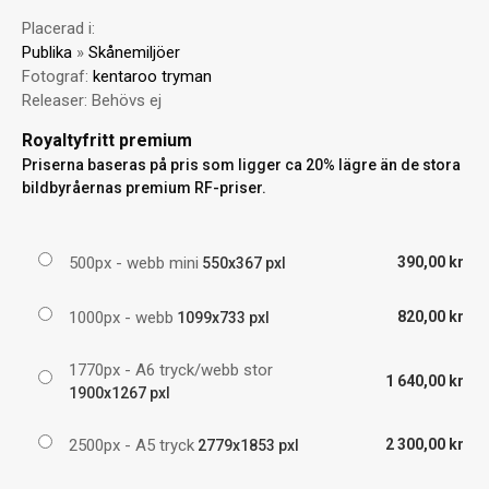
Placerad i:
Publika
»
Skånemiljöer
Fotograf:
kentaroo tryman
Releaser:
Behövs ej
Royaltyfritt premium
Priserna baseras på pris som ligger ca 20% lägre än de stora
bildbyråernas premium RF-priser.
500px - webb mini
390,00 kr
550x367 pxl
1000px - webb
820,00 kr
1099x733 pxl
1770px - A6 tryck/webb stor
1 640,00 kr
1900x1267 pxl
2500px - A5 tryck
2 300,00 kr
2779x1853 pxl